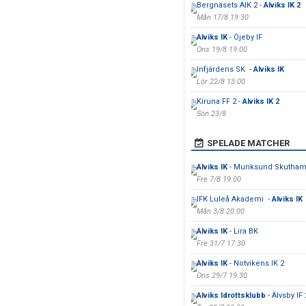
Bergnäsets AIK 2 -
Alviks IK 2
Mån 17/8 19:30
Alviks IK
- Öjeby IF
Ons 19/8 19:00
Infjärdens SK -
Alviks IK
Lör 22/8 13:00
Kiruna FF 2 -
Alviks IK 2
Sön 23/8
SPELADE MATCHER
Alviks IK
- Munksund Skutham
Fre 7/8 19:00
IFK Luleå Akademi -
Alviks IK
Mån 3/8 20:00
Alviks IK
- Lira BK
Fre 31/7 17:30
Alviks IK
- Notvikens IK 2
Ons 29/7 19:30
Alviks Idrottsklubb
- Älvsby IF 