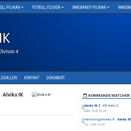
OLL POJKAR
FOTBOLL FLICKOR
INNEBANDY POJKAR
INNEBA
IK
Divison 4
ILDGALLERI
KONTAKT
DOKUMENT
Alviks IK
KOMMANDE MATCHER
Alviks IK 2
- IFK Kalix 2
Mån 10/8 20:00
Hemmingsmarks IF -
Alviks IK
Tor 13/8 19:00