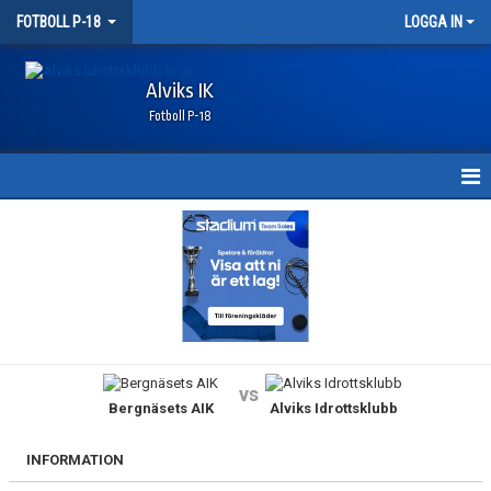
FOTBOLL P-18
LOGGA IN
Alviks IK
Fotboll P-18
HEM
NYHETER
KALENDER
MATCHER
vs
Bergnäsets AIK
Alviks Idrottsklubb
TRUPPEN
BILDGALLERI
INFORMATION