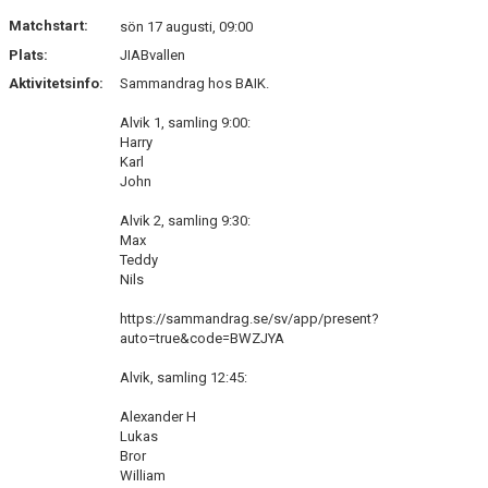
DOKUMENT
Matchstart:
sön 17 augusti, 09:00
Plats:
JIABvallen
KONTAKT
Aktivitetsinfo:
Sammandrag hos BAIK.
Alvik 1, samling 9:00:
Harry
Karl
John
Alvik 2, samling 9:30:
Max
Teddy
Nils
https://sammandrag.se/sv/app/present?
auto=true&code=BWZJYA
Alvik, samling 12:45:
Alexander H
Lukas
Bror
William