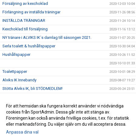
Försäljning av kexchoklad
2020-12-03 10:04
Förlängning av inställda träningar
2020-11-26 08:56
INSTÄLLDA TRÄNINGAR
2020-11-24 10:14
Kexchoklad till försäljning
2020-11-16 13:12
NY tränare i ALVIKS IK´s damlag till säsongen 2021.
2020-11-07 20:25
Serla toalett & hushållspapper
2020-10-30 04:04
Hushållspapper
2020-10-26 11:52
2020-10-10 01:33
Toalettpapper
2020-10-01 08:29
Alviks IK Innebandy
2020-08-07 19:27
Stötta Alviks IK, bli STÖDMEDLEM!
2020-05-24 23:51
Ingen publik på matcher & träningar
2020-05-11 14:36
Riktlinjer Ungdom Alviks IK
För att hemsidan ska fungera korrekt använder vi nödvändiga
2020-03-19 21:52
cookies från SportAdmin. Dessa går inte att stänga av.
Reviderade föreningsstadgar
2020-03-03 12:50
Föreningen kan också använda frivilliga cookies, t.ex. för statistik
eller marknadsföring. Du väljer själv om du vill acceptera dessa.
Anpassa dina val