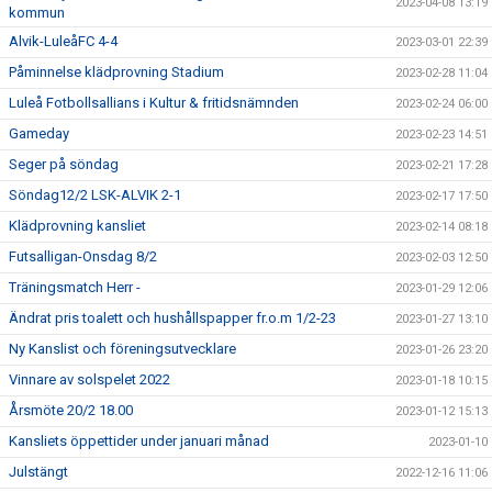
2023-04-08 13:19
kommun
Alvik-LuleåFC 4-4
2023-03-01 22:39
Påminnelse klädprovning Stadium
2023-02-28 11:04
Luleå Fotbollsallians i Kultur & fritidsnämnden
2023-02-24 06:00
Gameday
2023-02-23 14:51
Seger på söndag
2023-02-21 17:28
Söndag12/2 LSK-ALVIK 2-1
2023-02-17 17:50
Klädprovning kansliet
2023-02-14 08:18
Futsalligan-Onsdag 8/2
2023-02-03 12:50
Träningsmatch Herr -
2023-01-29 12:06
Ändrat pris toalett och hushållspapper fr.o.m 1/2-23
2023-01-27 13:10
Ny Kanslist och föreningsutvecklare
2023-01-26 23:20
Vinnare av solspelet 2022
2023-01-18 10:15
Årsmöte 20/2 18.00
2023-01-12 15:13
Kansliets öppettider under januari månad
2023-01-10
Julstängt
2022-12-16 11:06