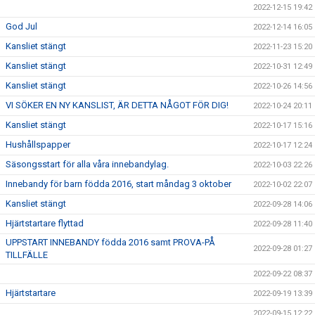
2022-12-15 19:42
God Jul
2022-12-14 16:05
Kansliet stängt
2022-11-23 15:20
Kansliet stängt
2022-10-31 12:49
Kansliet stängt
2022-10-26 14:56
VI SÖKER EN NY KANSLIST, ÄR DETTA NÅGOT FÖR DIG!
2022-10-24 20:11
Kansliet stängt
2022-10-17 15:16
Hushållspapper
2022-10-17 12:24
Säsongsstart för alla våra innebandylag.
2022-10-03 22:26
Innebandy för barn födda 2016, start måndag 3 oktober
2022-10-02 22:07
Kansliet stängt
2022-09-28 14:06
Hjärtstartare flyttad
2022-09-28 11:40
UPPSTART INNEBANDY födda 2016 samt PROVA-PÅ
2022-09-28 01:27
TILLFÄLLE
2022-09-22 08:37
Hjärtstartare
2022-09-19 13:39
2022-09-15 12:22