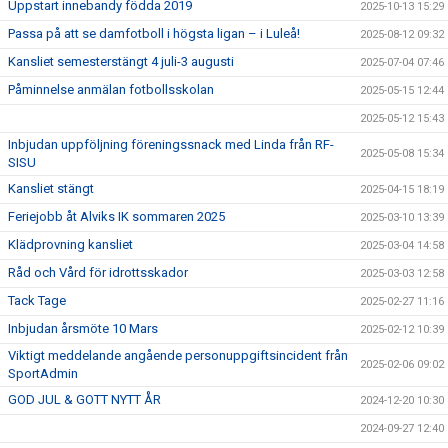
Uppstart innebandy födda 2019
2025-10-13 15:29
Passa på att se damfotboll i högsta ligan – i Luleå!
2025-08-12 09:32
Kansliet semesterstängt 4 juli-3 augusti
2025-07-04 07:46
Påminnelse anmälan fotbollsskolan
2025-05-15 12:44
2025-05-12 15:43
Inbjudan uppföljning föreningssnack med Linda från RF-
2025-05-08 15:34
SISU
Kansliet stängt
2025-04-15 18:19
Feriejobb åt Alviks IK sommaren 2025
2025-03-10 13:39
Klädprovning kansliet
2025-03-04 14:58
Råd och Vård för idrottsskador
2025-03-03 12:58
Tack Tage
2025-02-27 11:16
Inbjudan årsmöte 10 Mars
2025-02-12 10:39
Viktigt meddelande angående personuppgiftsincident från
2025-02-06 09:02
SportAdmin
GOD JUL & GOTT NYTT ÅR
2024-12-20 10:30
2024-09-27 12:40