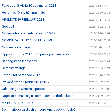
Feriejobb åt Alviks IK sommaren 2024
2024-03-13 14:44
Herrarnas första träningsmatch
2024-02-09 09:35
ÅRSMÖTE 19 FEBRUARI 2024
2024-01-17 16:32
God Jul!
2023-12-22 17:15
Ny huvudtränare herrlaget och P16-19
2023-12-20 11:01
NOMINERA EN STYRELSEMEDLEM!
2023-12-12 00:37
Ny tränare damlaget
2023-11-14 14:12
Uppstart födda 2017 och "prova på" innebandy
2023-10-03 00:43
Säsongsstart innebandy
2023-09-25 22:41
Semesterstängt
2023-07-05 11:24
Fotboll för barn född 2017
2023-05-16 09:22
Provapå fotboll födda 2014-2017
2023-05-02 21:23
Utlämning toa/hushållspapper
2023-05-02 10:04
Dags att anmäla sig till sommarens fotbollsskola!
2023-04-29 13:24
VIKTIGT MEDDELANDE!
2023-04-27 06:42
Sommarjobb vård och omsorg Antnäs/Alvik - Luleå