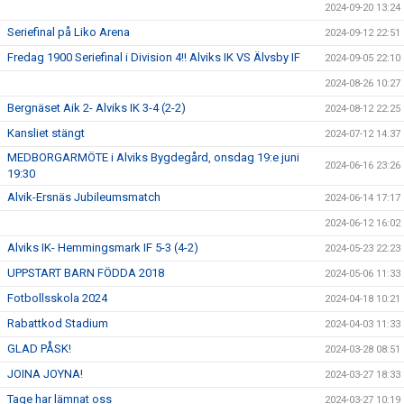
2024-09-20 13:24
Seriefinal på Liko Arena
2024-09-12 22:51
Fredag 1900 Seriefinal i Division 4!! Alviks IK VS Älvsby IF
2024-09-05 22:10
2024-08-26 10:27
Bergnäset Aik 2- Alviks IK 3-4 (2-2)
2024-08-12 22:25
Kansliet stängt
2024-07-12 14:37
MEDBORGARMÖTE i Alviks Bygdegård, onsdag 19:e juni
2024-06-16 23:26
19:30
Alvik-Ersnäs Jubileumsmatch
2024-06-14 17:17
2024-06-12 16:02
Alviks IK- Hemmingsmark IF 5-3 (4-2)
2024-05-23 22:23
UPPSTART BARN FÖDDA 2018
2024-05-06 11:33
Fotbollsskola 2024
2024-04-18 10:21
Rabattkod Stadium
2024-04-03 11:33
GLAD PÅSK!
2024-03-28 08:51
JOINA JOYNA!
2024-03-27 18:33
Tage har lämnat oss
2024-03-27 10:19