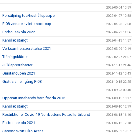
2022-05-04 13:59
Försäljning toa/hushållspapper
2022-04-27 10:58
F-08 vinnare av Intersportcup
2022-04-25 17:08
Fotbollsskola 2022
2022-04-21 11:36
Kansliet stängt
2022-04-13 14:57
Verksamhetsberättelse 2021
2022-03-09 10:19
Träningskläder
2022-02-27 21:07
Julklappsrabatter
2021-11-17 21:46
Gnistancupen 2021
2021-11-12 13:43
Grattis än en gång F-08
2021-10-15 22:25
2021-09-23 00:40
Uppstart innebandy barn födda 2015
2021-09-15 10:17
Kansliet stängt
2021-08-10 12:19
Restriktioner Covid-19 Norrbottens Fotbollsförbund
2021-06-18 16:10
Fotbollsskola 2021
2021-06-12 17:18
Säsongskort Liko Arena
2021-06-01 19:57