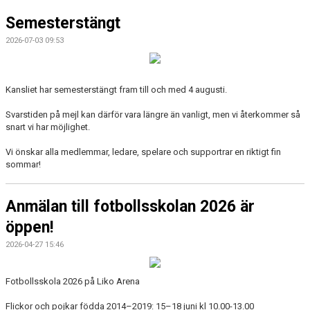
KALENDER
Semesterstängt
ÖVRIGT
2026-07-03 09:53
FOTBOLLSSKOLA
Kansliet har semesterstängt fram till och med 4 augusti.
ALVIKSCUPEN
Svarstiden på mejl kan därför vara längre än vanligt, men vi återkommer så
snart vi har möjlighet.
Vi önskar alla medlemmar, ledare, spelare och supportrar en riktigt fin
sommar!
Anmälan till fotbollsskolan 2026 är
öppen!
2026-04-27 15:46
Fotbollsskola 2026 på Liko Arena
Flickor och pojkar födda 2014–2019: 15–18 juni kl 10.00-13.00