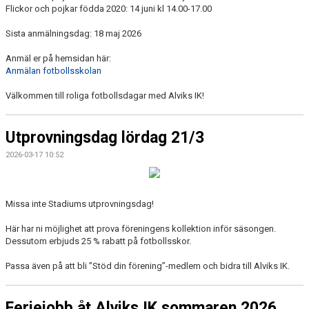
Flickor och pojkar födda 2020: 14 juni kl 14.00-17.00
Sista anmälningsdag: 18 maj 2026
Anmäl er på hemsidan här:
Anmälan fotbollsskolan
Välkommen till roliga fotbollsdagar med Alviks IK!
Utprovningsdag lördag 21/3
2026-03-17 10:52
Missa inte Stadiums utprovningsdag!
Här har ni möjlighet att prova föreningens kollektion inför säsongen.
Dessutom erbjuds 25 % rabatt på fotbollsskor.
Passa även på att bli ”Stöd din förening”-medlem och bidra till Alviks IK.
Feriejobb åt Alviks IK sommaren 2026