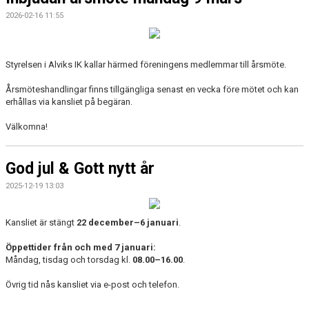
2026-02-16 11:55
Styrelsen i Alviks IK kallar härmed föreningens medlemmar till årsmöte.
Årsmöteshandlingar finns tillgängliga senast en vecka före mötet och kan
erhållas via kansliet på begäran.
Välkomna!
God jul & Gott nytt år
2025-12-19 13:03
Kansliet är stängt
22 december–6 januari
.
Öppettider från och med 7 januari:
Måndag, tisdag och torsdag kl.
08.00–16.00
.
Övrig tid nås kansliet via e-post och telefon.