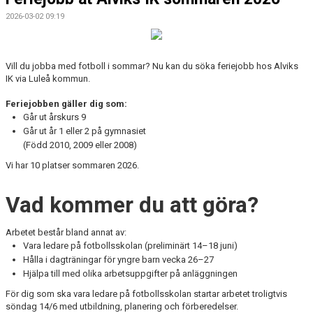
2026-03-02 09:19
Vill du jobba med fotboll i sommar? Nu kan du söka feriejobb hos Alviks
IK via
Luleå kommun
.
Feriejobben gäller dig som:
Går ut årskurs 9
Går ut år 1 eller 2 på gymnasiet
(Född 2010, 2009 eller 2008)
Vi har 10 platser sommaren 2026.
Vad kommer du att göra?
Arbetet består bland annat av:
Vara ledare på fotbollsskolan (preliminärt 14–18 juni)
Hålla i dagträningar för yngre barn vecka 26–27
Hjälpa till med olika arbetsuppgifter på anläggningen
För dig som ska vara ledare på fotbollsskolan startar arbetet troligtvis
söndag 14/6 med utbildning, planering och förberedelser.