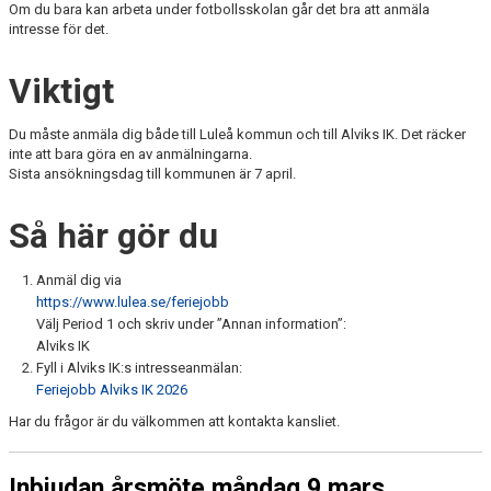
Om du bara kan arbeta under fotbollsskolan går det bra att anmäla
intresse för det.
Viktigt
Du måste anmäla dig både till Luleå kommun och till Alviks IK. Det räcker
inte att bara göra en av anmälningarna.
Sista ansökningsdag till kommunen är 7 april.
Så här gör du
Anmäl dig via
https://www.lulea.se/feriejobb
Välj Period 1 och skriv under ”Annan information”:
Alviks IK
Fyll i Alviks IK:s intresseanmälan:
Feriejobb Alviks IK 2026
Har du frågor är du välkommen att kontakta kansliet.
Inbjudan årsmöte måndag 9 mars