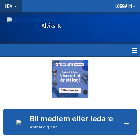
HEM
LOGGA IN
Alviks IK
HEM
KONTAKT & ÖPPETTIDER
MEDLEMSAVGIFTER
DOKUMENT
Bli medlem eller ledare
LÄNKAR
→
Anmäl dig här!
SPONSORHUSET