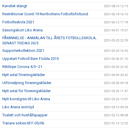
Kansliet stängt
2021-08-10 12:19
Restriktioner Covid-19 Norrbottens Fotbollsförbund
2021-06-18 16:10
Fotbollsskola 2021
2021-06-12 17:18
Säsongskort Liko Arena
2021-06-01 19:57
PÅMINNELSE - ANMÄLAN TILL ÅRETS FOTBOLLSSKOLA,
2021-05-23 22:29
SENAST TISDAG 26/5
Supporterkollektion 2021
2021-05-23 16:45
Uppstart Fotboll Barn Födda 2015
2021-05-06 01:10
Riktlinjer Corona 4/5–21
2021-05-04 22:32
Nytt avtal föreningskläder
2021-04-09 20:42
Utförsäljning föreningskläder
2021-03-30 09:18
Nytt avtal för föreningskläder
2021-03-25 11:47
Nytt konstgräs till Liko Arena
2021-03-22 13:07
Liko Arena snöröjd
2021-03-15 09:34
Toalett och hushållspapper
2021-02-15 08:58
Tränare sökes till F-05/06
2021-01-14 12:32