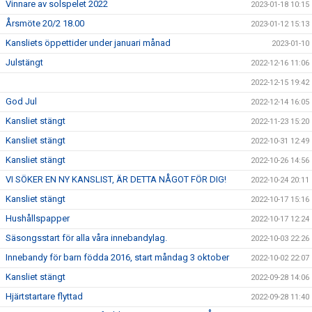
Vinnare av solspelet 2022
2023-01-18 10:15
Årsmöte 20/2 18.00
2023-01-12 15:13
Kansliets öppettider under januari månad
2023-01-10
Julstängt
2022-12-16 11:06
2022-12-15 19:42
God Jul
2022-12-14 16:05
Kansliet stängt
2022-11-23 15:20
Kansliet stängt
2022-10-31 12:49
Kansliet stängt
2022-10-26 14:56
VI SÖKER EN NY KANSLIST, ÄR DETTA NÅGOT FÖR DIG!
2022-10-24 20:11
Kansliet stängt
2022-10-17 15:16
Hushållspapper
2022-10-17 12:24
Säsongsstart för alla våra innebandylag.
2022-10-03 22:26
Innebandy för barn födda 2016, start måndag 3 oktober
2022-10-02 22:07
Kansliet stängt
2022-09-28 14:06
Hjärtstartare flyttad
2022-09-28 11:40