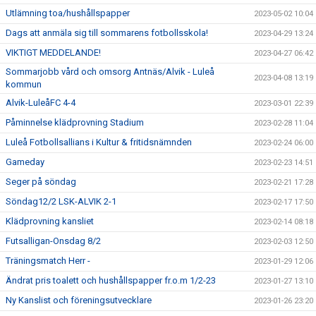
Utlämning toa/hushållspapper
2023-05-02 10:04
Dags att anmäla sig till sommarens fotbollsskola!
2023-04-29 13:24
VIKTIGT MEDDELANDE!
2023-04-27 06:42
Sommarjobb vård och omsorg Antnäs/Alvik - Luleå
2023-04-08 13:19
kommun
Alvik-LuleåFC 4-4
2023-03-01 22:39
Påminnelse klädprovning Stadium
2023-02-28 11:04
Luleå Fotbollsallians i Kultur & fritidsnämnden
2023-02-24 06:00
Gameday
2023-02-23 14:51
Seger på söndag
2023-02-21 17:28
Söndag12/2 LSK-ALVIK 2-1
2023-02-17 17:50
Klädprovning kansliet
2023-02-14 08:18
Futsalligan-Onsdag 8/2
2023-02-03 12:50
Träningsmatch Herr -
2023-01-29 12:06
Ändrat pris toalett och hushållspapper fr.o.m 1/2-23
2023-01-27 13:10
Ny Kanslist och föreningsutvecklare
2023-01-26 23:20