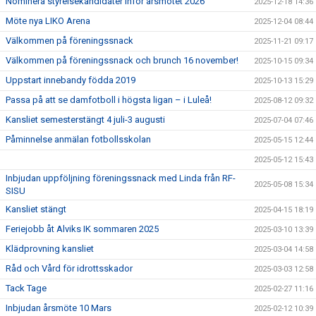
Nominera styrelsekandidater inför årsmötet 2026
2025-12-18 14:36
Möte nya LIKO Arena
2025-12-04 08:44
Välkommen på föreningssnack
2025-11-21 09:17
Välkommen på föreningssnack och brunch 16 november!
2025-10-15 09:34
Uppstart innebandy födda 2019
2025-10-13 15:29
Passa på att se damfotboll i högsta ligan – i Luleå!
2025-08-12 09:32
Kansliet semesterstängt 4 juli-3 augusti
2025-07-04 07:46
Påminnelse anmälan fotbollsskolan
2025-05-15 12:44
2025-05-12 15:43
Inbjudan uppföljning föreningssnack med Linda från RF-
2025-05-08 15:34
SISU
Kansliet stängt
2025-04-15 18:19
Feriejobb åt Alviks IK sommaren 2025
2025-03-10 13:39
Klädprovning kansliet
2025-03-04 14:58
Råd och Vård för idrottsskador
2025-03-03 12:58
Tack Tage
2025-02-27 11:16
Inbjudan årsmöte 10 Mars
2025-02-12 10:39