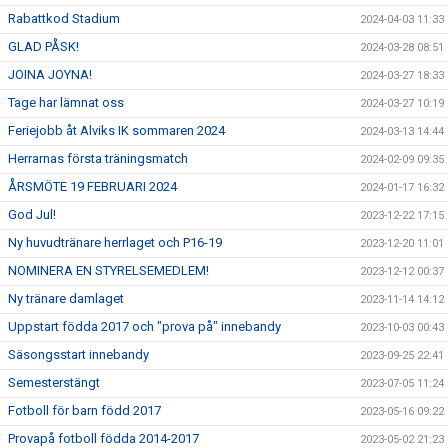
Rabattkod Stadium
2024-04-03 11:33
GLAD PÅSK!
2024-03-28 08:51
JOINA JOYNA!
2024-03-27 18:33
Tage har lämnat oss
2024-03-27 10:19
Feriejobb åt Alviks IK sommaren 2024
2024-03-13 14:44
Herrarnas första träningsmatch
2024-02-09 09:35
ÅRSMÖTE 19 FEBRUARI 2024
2024-01-17 16:32
God Jul!
2023-12-22 17:15
Ny huvudtränare herrlaget och P16-19
2023-12-20 11:01
NOMINERA EN STYRELSEMEDLEM!
2023-12-12 00:37
Ny tränare damlaget
2023-11-14 14:12
Uppstart födda 2017 och "prova på" innebandy
2023-10-03 00:43
Säsongsstart innebandy
2023-09-25 22:41
Semesterstängt
2023-07-05 11:24
Fotboll för barn född 2017
2023-05-16 09:22
Provapå fotboll födda 2014-2017
2023-05-02 21:23