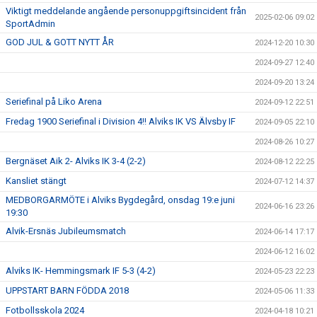
Viktigt meddelande angående personuppgiftsincident från
2025-02-06 09:02
SportAdmin
GOD JUL & GOTT NYTT ÅR
2024-12-20 10:30
2024-09-27 12:40
2024-09-20 13:24
Seriefinal på Liko Arena
2024-09-12 22:51
Fredag 1900 Seriefinal i Division 4!! Alviks IK VS Älvsby IF
2024-09-05 22:10
2024-08-26 10:27
Bergnäset Aik 2- Alviks IK 3-4 (2-2)
2024-08-12 22:25
Kansliet stängt
2024-07-12 14:37
MEDBORGARMÖTE i Alviks Bygdegård, onsdag 19:e juni
2024-06-16 23:26
19:30
Alvik-Ersnäs Jubileumsmatch
2024-06-14 17:17
2024-06-12 16:02
Alviks IK- Hemmingsmark IF 5-3 (4-2)
2024-05-23 22:23
UPPSTART BARN FÖDDA 2018
2024-05-06 11:33
Fotbollsskola 2024
2024-04-18 10:21