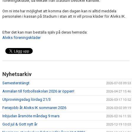
föreningskläder, då Mikael från Stadium besöker kansliet.
KALENDER
Om ni inte har möjlighet att komma den dagen kan ni alltid meddela
personalen i kassan på Stadium i stan att ni vill prova kläder för Alviks IK.
ÖVRIGT
FOTBOLLSSKOLA
Efter det kan man beställa själv på deras hemsida:
Alviks föreningskläder
ALVIKSCUPEN
Nyhetsarkiv
Semesterstängt
2026-07-03 09:53
Anmälan till fotbollsskolan 2026 är öppen!
2026-04-27 15:46
Utprovningsdag lördag 21/3
2026-03-17 10:52
Feriejobb åt Alviks IK sommaren 2026
2026-03-02 09:19
Inbjudan årsmöte måndag 9 mars
2026-02-16 11:55
God jul & Gott nytt år
2025-12-19 13:03