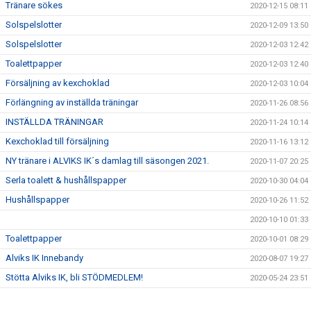
Tränare sökes
2020-12-15 08:11
Solspelslotter
2020-12-09 13:50
Solspelslotter
2020-12-03 12:42
Toalettpapper
2020-12-03 12:40
Försäljning av kexchoklad
2020-12-03 10:04
Förlängning av inställda träningar
2020-11-26 08:56
INSTÄLLDA TRÄNINGAR
2020-11-24 10:14
Kexchoklad till försäljning
2020-11-16 13:12
NY tränare i ALVIKS IK´s damlag till säsongen 2021.
2020-11-07 20:25
Serla toalett & hushållspapper
2020-10-30 04:04
Hushållspapper
2020-10-26 11:52
2020-10-10 01:33
Toalettpapper
2020-10-01 08:29
Alviks IK Innebandy
2020-08-07 19:27
Stötta Alviks IK, bli STÖDMEDLEM!
2020-05-24 23:51
Ingen publik på matcher & träningar
2020-05-11 14:36