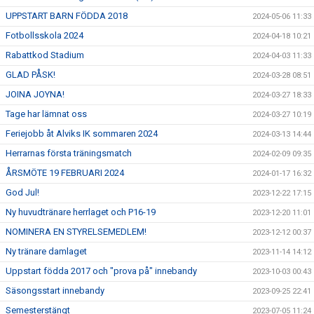
UPPSTART BARN FÖDDA 2018
2024-05-06 11:33
Fotbollsskola 2024
2024-04-18 10:21
Rabattkod Stadium
2024-04-03 11:33
GLAD PÅSK!
2024-03-28 08:51
JOINA JOYNA!
2024-03-27 18:33
Tage har lämnat oss
2024-03-27 10:19
Feriejobb åt Alviks IK sommaren 2024
2024-03-13 14:44
Herrarnas första träningsmatch
2024-02-09 09:35
ÅRSMÖTE 19 FEBRUARI 2024
2024-01-17 16:32
God Jul!
2023-12-22 17:15
Ny huvudtränare herrlaget och P16-19
2023-12-20 11:01
NOMINERA EN STYRELSEMEDLEM!
2023-12-12 00:37
Ny tränare damlaget
2023-11-14 14:12
Uppstart födda 2017 och "prova på" innebandy
2023-10-03 00:43
Säsongsstart innebandy
2023-09-25 22:41
Semesterstängt
2023-07-05 11:24