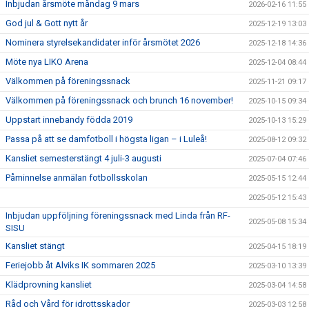
Inbjudan årsmöte måndag 9 mars
2026-02-16 11:55
God jul & Gott nytt år
2025-12-19 13:03
Nominera styrelsekandidater inför årsmötet 2026
2025-12-18 14:36
Möte nya LIKO Arena
2025-12-04 08:44
Välkommen på föreningssnack
2025-11-21 09:17
Välkommen på föreningssnack och brunch 16 november!
2025-10-15 09:34
Uppstart innebandy födda 2019
2025-10-13 15:29
Passa på att se damfotboll i högsta ligan – i Luleå!
2025-08-12 09:32
Kansliet semesterstängt 4 juli-3 augusti
2025-07-04 07:46
Påminnelse anmälan fotbollsskolan
2025-05-15 12:44
2025-05-12 15:43
Inbjudan uppföljning föreningssnack med Linda från RF-
2025-05-08 15:34
SISU
Kansliet stängt
2025-04-15 18:19
Feriejobb åt Alviks IK sommaren 2025
2025-03-10 13:39
Klädprovning kansliet
2025-03-04 14:58
Råd och Vård för idrottsskador
2025-03-03 12:58