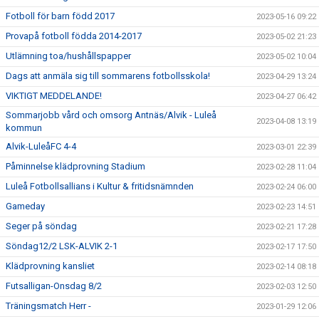
Fotboll för barn född 2017
2023-05-16 09:22
Provapå fotboll födda 2014-2017
2023-05-02 21:23
Utlämning toa/hushållspapper
2023-05-02 10:04
Dags att anmäla sig till sommarens fotbollsskola!
2023-04-29 13:24
VIKTIGT MEDDELANDE!
2023-04-27 06:42
Sommarjobb vård och omsorg Antnäs/Alvik - Luleå
2023-04-08 13:19
kommun
Alvik-LuleåFC 4-4
2023-03-01 22:39
Påminnelse klädprovning Stadium
2023-02-28 11:04
Luleå Fotbollsallians i Kultur & fritidsnämnden
2023-02-24 06:00
Gameday
2023-02-23 14:51
Seger på söndag
2023-02-21 17:28
Söndag12/2 LSK-ALVIK 2-1
2023-02-17 17:50
Klädprovning kansliet
2023-02-14 08:18
Futsalligan-Onsdag 8/2
2023-02-03 12:50
Träningsmatch Herr -
2023-01-29 12:06