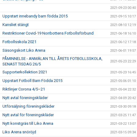
2021-09-23 00:40
Uppstart innebandy barn födda 2015
2021-09-15 10:17
Kansliet stängt
2021-08-10 12:19
Restriktioner Covid-19 Norrbottens Fotbollsförbund
2021-06-18 16:10
Fotbollsskola 2021
2021-06-12 17:18
Säsongskort Liko Arena
2021-06-01 19:57
PÅMINNELSE - ANMÄLAN TILL ÅRETS FOTBOLLSSKOLA,
2021-05-23 22:29
SENAST TISDAG 26/5
Supporterkollektion 2021
2021-05-23 16:45
Uppstart Fotboll Barn Födda 2015
2021-05-06 01:10
Riktlinjer Corona 4/5–21
2021-05-04 22:32
Nytt avtal föreningskläder
2021-04-09 20:42
Utförsäljning föreningskläder
2021-03-30 09:18
Nytt avtal för föreningskläder
2021-03-25 11:47
Nytt konstgräs till Liko Arena
2021-03-22 13:07
Liko Arena snöröjd
2021-03-15 09:34