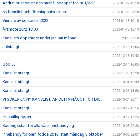
Ändrat pris toalett och hushållspapper fr.o.m 1/2-23
2023-01-27 13:10
Ny Kanslist och föreningsutvecklare
2023-01-26 23:20
Vinnare av solspelet 2022
2023-01-18 10:15
Årsmöte 20/2 18.00
2023-01-12 15:13
Kansliets öppettider under januari månad
2023-01-10
Julstängt
2022-12-16 11:06
2022-12-15 19:42
God Jul
2022-12-14 16:05
Kansliet stängt
2022-11-23 15:20
Kansliet stängt
2022-10-31 12:49
Kansliet stängt
2022-10-26 14:56
VI SÖKER EN NY KANSLIST, ÄR DETTA NÅGOT FÖR DIG!
2022-10-24 20:11
Kansliet stängt
2022-10-17 15:16
Hushållspapper
2022-10-17 12:24
Säsongsstart för alla våra innebandylag.
2022-10-03 22:26
Innebandy för barn födda 2016, start måndag 3 oktober
2022-10-02 22:07