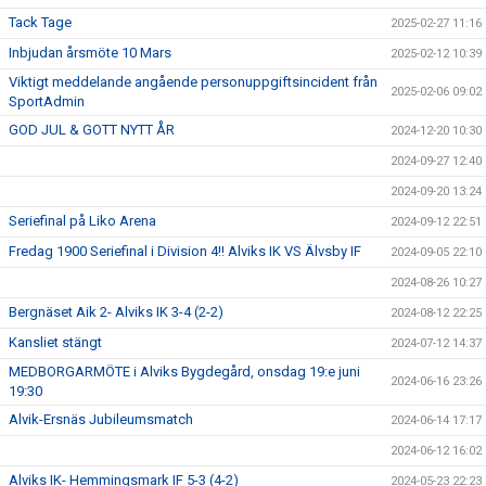
Tack Tage
2025-02-27 11:16
Inbjudan årsmöte 10 Mars
2025-02-12 10:39
Viktigt meddelande angående personuppgiftsincident från
2025-02-06 09:02
SportAdmin
GOD JUL & GOTT NYTT ÅR
2024-12-20 10:30
2024-09-27 12:40
2024-09-20 13:24
Seriefinal på Liko Arena
2024-09-12 22:51
Fredag 1900 Seriefinal i Division 4!! Alviks IK VS Älvsby IF
2024-09-05 22:10
2024-08-26 10:27
Bergnäset Aik 2- Alviks IK 3-4 (2-2)
2024-08-12 22:25
Kansliet stängt
2024-07-12 14:37
MEDBORGARMÖTE i Alviks Bygdegård, onsdag 19:e juni
2024-06-16 23:26
19:30
Alvik-Ersnäs Jubileumsmatch
2024-06-14 17:17
2024-06-12 16:02
Alviks IK- Hemmingsmark IF 5-3 (4-2)
2024-05-23 22:23