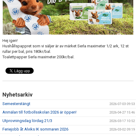
KALENDER
ÖVRIGT
FOTBOLLSSKOLA
Hej igen!
ALVIKSCUPEN
Hushållspappret som vi säljer är av märket Serla maximeter 1/2 ark, 12 st
rullar per bal, pris 180kr/bal.
Toalettpapper Serla maximeter 200kr/bal.
Nyhetsarkiv
Semesterstängt
2026-07-03 09:53
Anmälan till fotbollsskolan 2026 är öppen!
2026-04-27 15:46
Utprovningsdag lördag 21/3
2026-03-17 10:52
Feriejobb åt Alviks IK sommaren 2026
2026-03-02 09:19