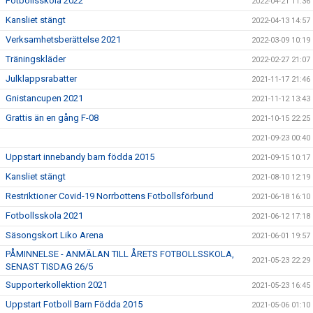
Fotbollsskola 2022
2022-04-21 11:36
Kansliet stängt
2022-04-13 14:57
Verksamhetsberättelse 2021
2022-03-09 10:19
Träningskläder
2022-02-27 21:07
Julklappsrabatter
2021-11-17 21:46
Gnistancupen 2021
2021-11-12 13:43
Grattis än en gång F-08
2021-10-15 22:25
2021-09-23 00:40
Uppstart innebandy barn födda 2015
2021-09-15 10:17
Kansliet stängt
2021-08-10 12:19
Restriktioner Covid-19 Norrbottens Fotbollsförbund
2021-06-18 16:10
Fotbollsskola 2021
2021-06-12 17:18
Säsongskort Liko Arena
2021-06-01 19:57
PÅMINNELSE - ANMÄLAN TILL ÅRETS FOTBOLLSSKOLA,
2021-05-23 22:29
SENAST TISDAG 26/5
Supporterkollektion 2021
2021-05-23 16:45
Uppstart Fotboll Barn Födda 2015
2021-05-06 01:10