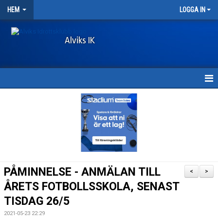
HEM
LOGGA IN
Alviks IK
HEM
KONTAKT & ÖPPETTIDER
MEDLEMSAVGIFTER
DOKUMENT
PÅMINNELSE - ANMÄLAN TILL
<
>
LÄNKAR
ÅRETS FOTBOLLSSKOLA, SENAST
TISDAG 26/5
SPONSORHUSET
2021-05-23 22:29