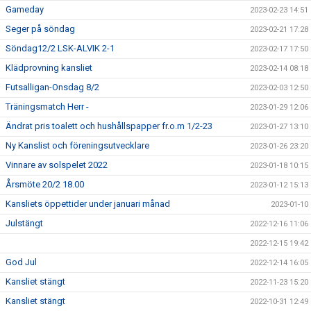
Gameday
2023-02-23 14:51
Seger på söndag
2023-02-21 17:28
Söndag12/2 LSK-ALVIK 2-1
2023-02-17 17:50
Klädprovning kansliet
2023-02-14 08:18
Futsalligan-Onsdag 8/2
2023-02-03 12:50
Träningsmatch Herr -
2023-01-29 12:06
Ändrat pris toalett och hushållspapper fr.o.m 1/2-23
2023-01-27 13:10
Ny Kanslist och föreningsutvecklare
2023-01-26 23:20
Vinnare av solspelet 2022
2023-01-18 10:15
Årsmöte 20/2 18.00
2023-01-12 15:13
Kansliets öppettider under januari månad
2023-01-10
Julstängt
2022-12-16 11:06
2022-12-15 19:42
God Jul
2022-12-14 16:05
Kansliet stängt
2022-11-23 15:20
Kansliet stängt
2022-10-31 12:49