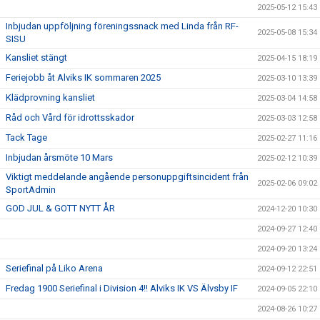
2025-05-12 15:43
Inbjudan uppföljning föreningssnack med Linda från RF-
2025-05-08 15:34
SISU
Kansliet stängt
2025-04-15 18:19
Feriejobb åt Alviks IK sommaren 2025
2025-03-10 13:39
Klädprovning kansliet
2025-03-04 14:58
Råd och Vård för idrottsskador
2025-03-03 12:58
Tack Tage
2025-02-27 11:16
Inbjudan årsmöte 10 Mars
2025-02-12 10:39
Viktigt meddelande angående personuppgiftsincident från
2025-02-06 09:02
SportAdmin
GOD JUL & GOTT NYTT ÅR
2024-12-20 10:30
2024-09-27 12:40
2024-09-20 13:24
Seriefinal på Liko Arena
2024-09-12 22:51
Fredag 1900 Seriefinal i Division 4!! Alviks IK VS Älvsby IF
2024-09-05 22:10
2024-08-26 10:27