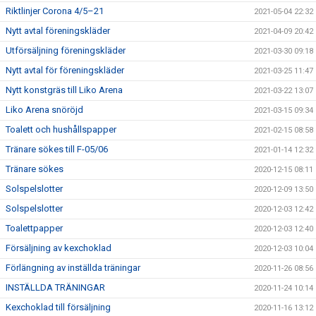
Riktlinjer Corona 4/5–21
2021-05-04 22:32
Nytt avtal föreningskläder
2021-04-09 20:42
Utförsäljning föreningskläder
2021-03-30 09:18
Nytt avtal för föreningskläder
2021-03-25 11:47
Nytt konstgräs till Liko Arena
2021-03-22 13:07
Liko Arena snöröjd
2021-03-15 09:34
Toalett och hushållspapper
2021-02-15 08:58
Tränare sökes till F-05/06
2021-01-14 12:32
Tränare sökes
2020-12-15 08:11
Solspelslotter
2020-12-09 13:50
Solspelslotter
2020-12-03 12:42
Toalettpapper
2020-12-03 12:40
Försäljning av kexchoklad
2020-12-03 10:04
Förlängning av inställda träningar
2020-11-26 08:56
INSTÄLLDA TRÄNINGAR
2020-11-24 10:14
Kexchoklad till försäljning
2020-11-16 13:12