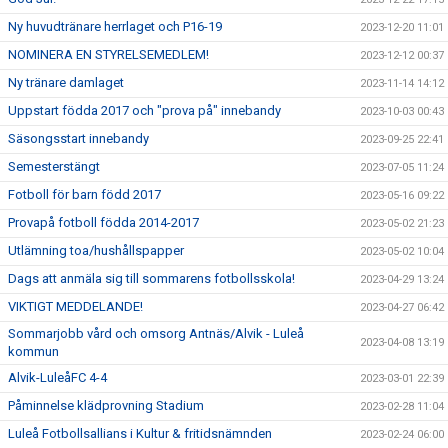
Ny huvudtränare herrlaget och P16-19
2023-12-20 11:01
NOMINERA EN STYRELSEMEDLEM!
2023-12-12 00:37
Ny tränare damlaget
2023-11-14 14:12
Uppstart födda 2017 och "prova på" innebandy
2023-10-03 00:43
Säsongsstart innebandy
2023-09-25 22:41
Semesterstängt
2023-07-05 11:24
Fotboll för barn född 2017
2023-05-16 09:22
Provapå fotboll födda 2014-2017
2023-05-02 21:23
Utlämning toa/hushållspapper
2023-05-02 10:04
Dags att anmäla sig till sommarens fotbollsskola!
2023-04-29 13:24
VIKTIGT MEDDELANDE!
2023-04-27 06:42
Sommarjobb vård och omsorg Antnäs/Alvik - Luleå
2023-04-08 13:19
kommun
Alvik-LuleåFC 4-4
2023-03-01 22:39
Påminnelse klädprovning Stadium
2023-02-28 11:04
Luleå Fotbollsallians i Kultur & fritidsnämnden
2023-02-24 06:00