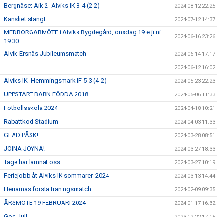
Bergnäset Aik 2- Alviks IK 3-4 (2-2)
2024-08-12 22:25
Kansliet stängt
2024-07-12 14:37
MEDBORGARMÖTE i Alviks Bygdegård, onsdag 19:e juni
2024-06-16 23:26
19:30
Alvik-Ersnäs Jubileumsmatch
2024-06-14 17:17
2024-06-12 16:02
Alviks IK- Hemmingsmark IF 5-3 (4-2)
2024-05-23 22:23
UPPSTART BARN FÖDDA 2018
2024-05-06 11:33
Fotbollsskola 2024
2024-04-18 10:21
Rabattkod Stadium
2024-04-03 11:33
GLAD PÅSK!
2024-03-28 08:51
JOINA JOYNA!
2024-03-27 18:33
Tage har lämnat oss
2024-03-27 10:19
Feriejobb åt Alviks IK sommaren 2024
2024-03-13 14:44
Herrarnas första träningsmatch
2024-02-09 09:35
ÅRSMÖTE 19 FEBRUARI 2024
2024-01-17 16:32
God Jul!
2023-12-22 17:15