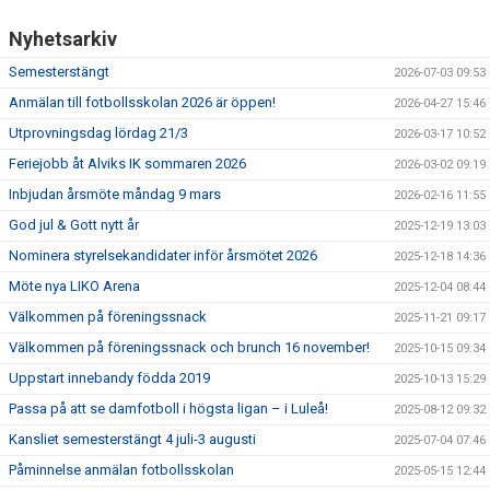
Nyhetsarkiv
Semesterstängt
2026-07-03 09:53
Anmälan till fotbollsskolan 2026 är öppen!
2026-04-27 15:46
Utprovningsdag lördag 21/3
2026-03-17 10:52
Feriejobb åt Alviks IK sommaren 2026
2026-03-02 09:19
Inbjudan årsmöte måndag 9 mars
2026-02-16 11:55
God jul & Gott nytt år
2025-12-19 13:03
Nominera styrelsekandidater inför årsmötet 2026
2025-12-18 14:36
Möte nya LIKO Arena
2025-12-04 08:44
Välkommen på föreningssnack
2025-11-21 09:17
Välkommen på föreningssnack och brunch 16 november!
2025-10-15 09:34
Uppstart innebandy födda 2019
2025-10-13 15:29
Passa på att se damfotboll i högsta ligan – i Luleå!
2025-08-12 09:32
Kansliet semesterstängt 4 juli-3 augusti
2025-07-04 07:46
Påminnelse anmälan fotbollsskolan
2025-05-15 12:44