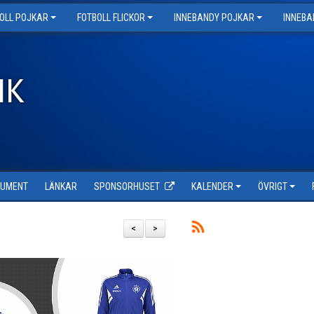
OLL POJKAR
FOTBOLL FLICKOR
INNEBANDY POJKAR
INNEBA
IK
KUMENT
LÄNKAR
SPONSORHUSET
KALENDER
ÖVRIGT
<
>