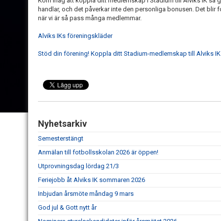
Kom ihåg att koppla ditt medlemskap i Stadium till Alviks IK så ge
handlar, och det påverkar inte den personliga bonusen. Det blir fo
när vi är så pass många medlemmar.
Alviks IKs föreningskläder
Stöd din förening! Koppla ditt Stadium-medlemskap till Alviks IK
Nyhetsarkiv
Semesterstängt
Anmälan till fotbollsskolan 2026 är öppen!
Utprovningsdag lördag 21/3
Feriejobb åt Alviks IK sommaren 2026
Inbjudan årsmöte måndag 9 mars
God jul & Gott nytt år