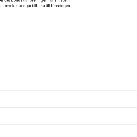
r det bonus till föreningen för allt som ni
rt mycket pengar tillbaka till föreningen