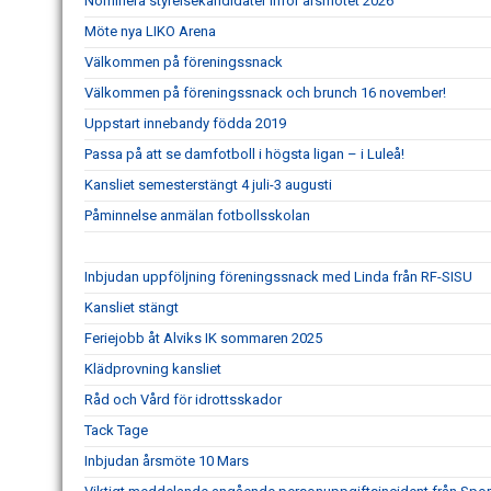
Nominera styrelsekandidater inför årsmötet 2026
Möte nya LIKO Arena
Välkommen på föreningssnack
Välkommen på föreningssnack och brunch 16 november!
Uppstart innebandy födda 2019
Passa på att se damfotboll i högsta ligan – i Luleå!
Kansliet semesterstängt 4 juli-3 augusti
Påminnelse anmälan fotbollsskolan
Inbjudan uppföljning föreningssnack med Linda från RF-SISU
Kansliet stängt
Feriejobb åt Alviks IK sommaren 2025
Klädprovning kansliet
Råd och Vård för idrottsskador
Tack Tage
Inbjudan årsmöte 10 Mars