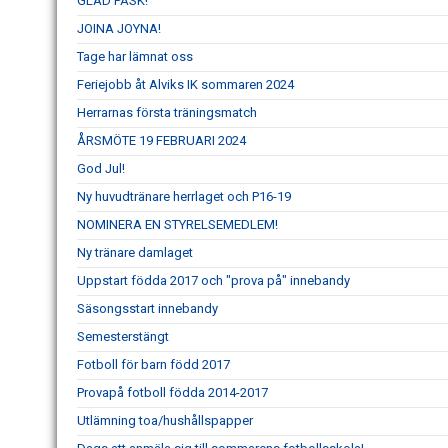
GLAD PÅSK!
JOINA JOYNA!
Tage har lämnat oss
Feriejobb åt Alviks IK sommaren 2024
Herrarnas första träningsmatch
ÅRSMÖTE 19 FEBRUARI 2024
God Jul!
Ny huvudtränare herrlaget och P16-19
NOMINERA EN STYRELSEMEDLEM!
Ny tränare damlaget
Uppstart födda 2017 och "prova på" innebandy
Säsongsstart innebandy
Semesterstängt
Fotboll för barn född 2017
Provapå fotboll födda 2014-2017
Utlämning toa/hushållspapper