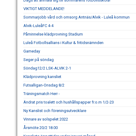
Dags att anmäla sig till sommarens fotbollsskola!
VIKTIGT MEDDELANDE!
Sommarjobb vård och omsorg Antnäs/Alvik - Luleå kommun
Alvik-LuleåFC 4-4
Påminnelse klädprovning Stadium
Luleå Fotbollsallians i Kultur & fritidsnämnden
Gameday
Seger på söndag
Söndag12/2 LSK-ALVIK 2-1
Klädprovning kansliet
Futsalligan-Onsdag 8/2
Träningsmatch Herr -
Ändrat pris toalett och hushållspapper fr.o.m 1/2-23
Ny Kanslist och föreningsutvecklare
Vinnare av solspelet 2022
Årsmöte 20/2 18.00