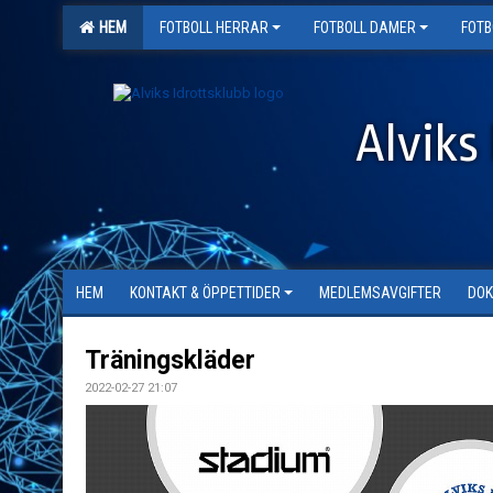
HEM
FOTBOLL HERRAR
FOTBOLL DAMER
FOTB
Alviks 
HEM
KONTAKT & ÖPPETTIDER
MEDLEMSAVGIFTER
DO
Träningskläder
2022-02-27 21:07