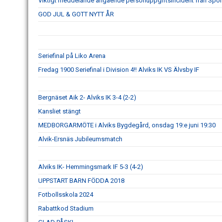
Viktigt meddelande angående personuppgiftsincident från Spo
GOD JUL & GOTT NYTT ÅR
Seriefinal på Liko Arena
Fredag 1900 Seriefinal i Division 4!! Alviks IK VS Älvsby IF
Bergnäset Aik 2- Alviks IK 3-4 (2-2)
Kansliet stängt
MEDBORGARMÖTE i Alviks Bygdegård, onsdag 19:e juni 19:30
Alvik-Ersnäs Jubileumsmatch
Alviks IK- Hemmingsmark IF 5-3 (4-2)
UPPSTART BARN FÖDDA 2018
Fotbollsskola 2024
Rabattkod Stadium