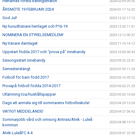
Herrarnas första träningsmatch
2024-02-09 09:35
ÅRSMÖTE 19 FEBRUARI 2024
2024-01-17 16:32
God Jul!
2023-12-22 17:15
Ny huvudtränare herrlaget och P16-19
2023-12-20 11:01
NOMINERA EN STYRELSEMEDLEM!
2023-12-12 00:37
Ny tränare damlaget
2023-11-14 14:12
Uppstart födda 2017 och "prova på" innebandy
2023-10-03 00:43
Säsongsstart innebandy
2023-09-25 22:41
Semesterstängt
2023-07-05 11:24
Fotboll för barn född 2017
2023-05-16 09:22
Provapå fotboll födda 2014-2017
2023-05-02 21:23
Utlämning toa/hushållspapper
2023-05-02 10:04
Dags att anmäla sig till sommarens fotbollsskola!
2023-04-29 13:24
VIKTIGT MEDDELANDE!
2023-04-27 06:42
Sommarjobb vård och omsorg Antnäs/Alvik - Luleå
2023-04-08 13:19
kommun
Alvik-LuleåFC 4-4
2023-03-01 22:39