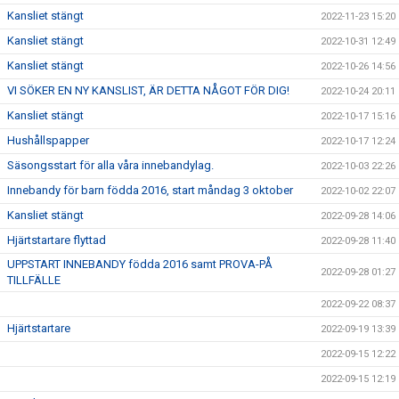
Kansliet stängt
2022-11-23 15:20
Kansliet stängt
2022-10-31 12:49
Kansliet stängt
2022-10-26 14:56
VI SÖKER EN NY KANSLIST, ÄR DETTA NÅGOT FÖR DIG!
2022-10-24 20:11
Kansliet stängt
2022-10-17 15:16
Hushållspapper
2022-10-17 12:24
Säsongsstart för alla våra innebandylag.
2022-10-03 22:26
Innebandy för barn födda 2016, start måndag 3 oktober
2022-10-02 22:07
Kansliet stängt
2022-09-28 14:06
Hjärtstartare flyttad
2022-09-28 11:40
UPPSTART INNEBANDY födda 2016 samt PROVA-PÅ
2022-09-28 01:27
TILLFÄLLE
2022-09-22 08:37
Hjärtstartare
2022-09-19 13:39
2022-09-15 12:22
2022-09-15 12:19