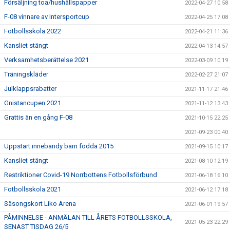
Försäljning toa/hushållspapper
2022-04-27 10:58
F-08 vinnare av Intersportcup
2022-04-25 17:08
Fotbollsskola 2022
2022-04-21 11:36
Kansliet stängt
2022-04-13 14:57
Verksamhetsberättelse 2021
2022-03-09 10:19
Träningskläder
2022-02-27 21:07
Julklappsrabatter
2021-11-17 21:46
Gnistancupen 2021
2021-11-12 13:43
Grattis än en gång F-08
2021-10-15 22:25
2021-09-23 00:40
Uppstart innebandy barn födda 2015
2021-09-15 10:17
Kansliet stängt
2021-08-10 12:19
Restriktioner Covid-19 Norrbottens Fotbollsförbund
2021-06-18 16:10
Fotbollsskola 2021
2021-06-12 17:18
Säsongskort Liko Arena
2021-06-01 19:57
PÅMINNELSE - ANMÄLAN TILL ÅRETS FOTBOLLSSKOLA,
2021-05-23 22:29
SENAST TISDAG 26/5