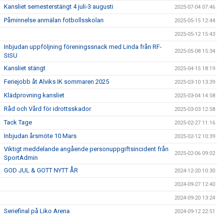
Kansliet semesterstängt 4 juli-3 augusti
2025-07-04 07:46
Påminnelse anmälan fotbollsskolan
2025-05-15 12:44
2025-05-12 15:43
Inbjudan uppföljning föreningssnack med Linda från RF-
2025-05-08 15:34
SISU
Kansliet stängt
2025-04-15 18:19
Feriejobb åt Alviks IK sommaren 2025
2025-03-10 13:39
Klädprovning kansliet
2025-03-04 14:58
Råd och Vård för idrottsskador
2025-03-03 12:58
Tack Tage
2025-02-27 11:16
Inbjudan årsmöte 10 Mars
2025-02-12 10:39
Viktigt meddelande angående personuppgiftsincident från
2025-02-06 09:02
SportAdmin
GOD JUL & GOTT NYTT ÅR
2024-12-20 10:30
2024-09-27 12:40
2024-09-20 13:24
Seriefinal på Liko Arena
2024-09-12 22:51