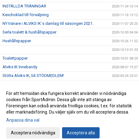
INSTÄLLDA TRÄNINGAR
2020-11-24 10:14
Kexchoklad till försäljning
2020-11-16 13:12
NY tränare i ALVIKS IK´s damlag till säsongen 2021.
2020-11-07 20:25
Serla toalett & hushållspapper
2020-10-30 04:04
Hushållspapper
2020-10-26 11:52
2020-10-10 01:33
Toalettpapper
2020-10-01 08:29
Alviks IK Innebandy
2020-08-07 19:27
Stötta Alviks IK, bli STÖDMEDLEM!
2020-05-24 23:51
Ingen publik på matcher & träningar
2020-05-11 14:36
Riktlinjer Ungdom Alviks IK
För att hemsidan ska fungera korrekt använder vi nödvändiga
2020-03-19 21:52
cookies från SportAdmin. Dessa går inte att stänga av.
Reviderade föreningsstadgar
2020-03-03 12:50
Föreningen kan också använda frivilliga cookies, t.ex. för statistik
eller marknadsföring. Du väljer själv om du vill acceptera dessa.
Anpassa dina val
Cookie-inställningar
Gå till Webbversion
Acceptera nödvändiga
Acceptera alla