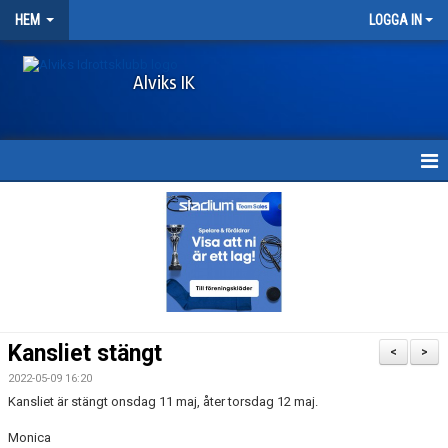
HEM
LOGGA IN
Alviks IK
HEM
KONTAKT & ÖPPETTIDER
MEDLEMSAVGIFTER
DOKUMENT
Kansliet stängt
<
>
LÄNKAR
2022-05-09 16:20
Kansliet är stängt onsdag 11 maj, åter torsdag 12 maj.
SPONSORHUSET
Monica