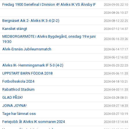
Fredag 1900 Seriefinal i Division 4!! Alviks IK VS Älvsby IF
2024-09-05 22:10
2024-08-26 10:27
Bergnäset Aik 2- Alviks IK 3-4 (2-2)
2024-08-12 22:25
Kansliet stängt
2024-07-12 14:37
MEDBORGARMÖTE i Alviks Bygdegård, onsdag 19:e juni
2024-06-16 23:26
19:30
Alvik-Ersnäs Jubileumsmatch
2024-06-14 17:17
2024-06-12 16:02
Alviks IK- Hemmingsmark IF 5-3 (4-2)
2024-05-23 22:23
UPPSTART BARN FÖDDA 2018
2024-05-06 11:33
Fotbollsskola 2024
2024-04-18 10:21
Rabattkod Stadium
2024-04-03 11:33
GLAD PÅSK!
2024-03-28 08:51
JOINA JOYNA!
2024-03-27 18:33
Tage har lämnat oss
2024-03-27 10:19
Feriejobb åt Alviks IK sommaren 2024
2024-03-13 14:44