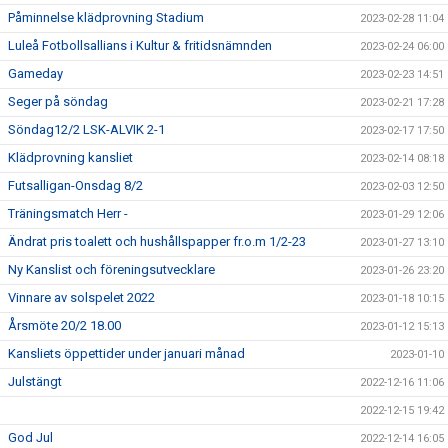
Påminnelse klädprovning Stadium
2023-02-28 11:04
Luleå Fotbollsallians i Kultur & fritidsnämnden
2023-02-24 06:00
Gameday
2023-02-23 14:51
Seger på söndag
2023-02-21 17:28
Söndag12/2 LSK-ALVIK 2-1
2023-02-17 17:50
Klädprovning kansliet
2023-02-14 08:18
Futsalligan-Onsdag 8/2
2023-02-03 12:50
Träningsmatch Herr -
2023-01-29 12:06
Ändrat pris toalett och hushållspapper fr.o.m 1/2-23
2023-01-27 13:10
Ny Kanslist och föreningsutvecklare
2023-01-26 23:20
Vinnare av solspelet 2022
2023-01-18 10:15
Årsmöte 20/2 18.00
2023-01-12 15:13
Kansliets öppettider under januari månad
2023-01-10
Julstängt
2022-12-16 11:06
2022-12-15 19:42
God Jul
2022-12-14 16:05