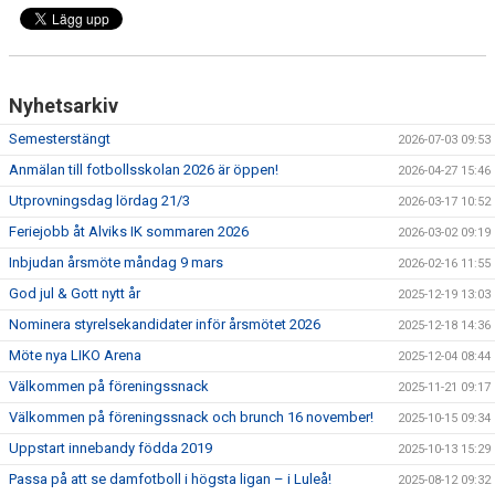
KALENDER
ÖVRIGT
Nyhetsarkiv
FOTBOLLSSKOLA
Semesterstängt
2026-07-03 09:53
ALVIKSCUPEN
Anmälan till fotbollsskolan 2026 är öppen!
2026-04-27 15:46
Utprovningsdag lördag 21/3
2026-03-17 10:52
Feriejobb åt Alviks IK sommaren 2026
2026-03-02 09:19
Inbjudan årsmöte måndag 9 mars
2026-02-16 11:55
God jul & Gott nytt år
2025-12-19 13:03
Nominera styrelsekandidater inför årsmötet 2026
2025-12-18 14:36
Möte nya LIKO Arena
2025-12-04 08:44
Välkommen på föreningssnack
2025-11-21 09:17
Välkommen på föreningssnack och brunch 16 november!
2025-10-15 09:34
Uppstart innebandy födda 2019
2025-10-13 15:29
Passa på att se damfotboll i högsta ligan – i Luleå!
2025-08-12 09:32