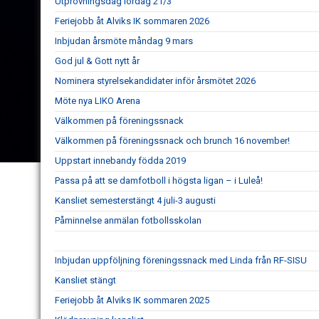
Utprovningsdag lördag 21/3
Feriejobb åt Alviks IK sommaren 2026
Inbjudan årsmöte måndag 9 mars
God jul & Gott nytt år
Nominera styrelsekandidater inför årsmötet 2026
Möte nya LIKO Arena
Välkommen på föreningssnack
Välkommen på föreningssnack och brunch 16 november!
Uppstart innebandy födda 2019
Passa på att se damfotboll i högsta ligan – i Luleå!
Kansliet semesterstängt 4 juli-3 augusti
Påminnelse anmälan fotbollsskolan
Inbjudan uppföljning föreningssnack med Linda från RF-SISU
Kansliet stängt
Feriejobb åt Alviks IK sommaren 2025