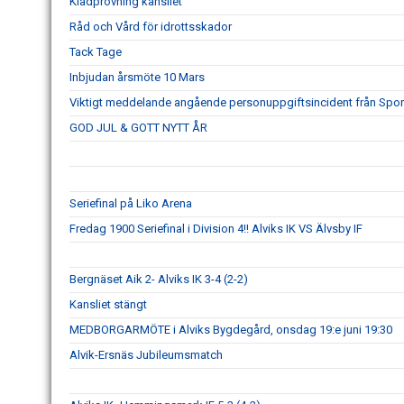
Klädprovning kansliet
Råd och Vård för idrottsskador
Tack Tage
Inbjudan årsmöte 10 Mars
Viktigt meddelande angående personuppgiftsincident från Spo
GOD JUL & GOTT NYTT ÅR
Seriefinal på Liko Arena
Fredag 1900 Seriefinal i Division 4!! Alviks IK VS Älvsby IF
Bergnäset Aik 2- Alviks IK 3-4 (2-2)
Kansliet stängt
MEDBORGARMÖTE i Alviks Bygdegård, onsdag 19:e juni 19:30
Alvik-Ersnäs Jubileumsmatch