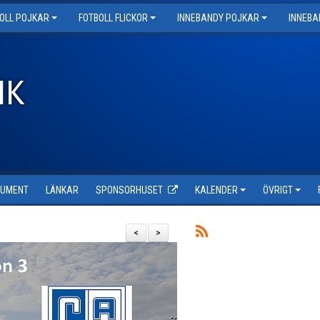
OLL POJKAR
FOTBOLL FLICKOR
INNEBANDY POJKAR
INNEBA
IK
KUMENT
LÄNKAR
SPONSORHUSET
KALENDER
ÖVRIGT
<
>