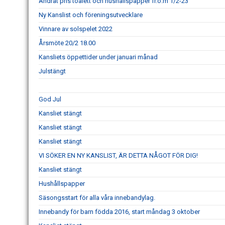
Ändrat pris toalett och hushållspapper fr.o.m 1/2-23
Ny Kanslist och föreningsutvecklare
Vinnare av solspelet 2022
Årsmöte 20/2 18.00
Kansliets öppettider under januari månad
Julstängt
God Jul
Kansliet stängt
Kansliet stängt
Kansliet stängt
VI SÖKER EN NY KANSLIST, ÄR DETTA NÅGOT FÖR DIG!
Kansliet stängt
Hushållspapper
Säsongsstart för alla våra innebandylag.
Innebandy för barn födda 2016, start måndag 3 oktober