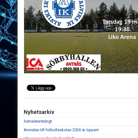
Nyhetsarkiv
Semesterstängt
Anmälan till fotbollsskolan 2026 är öppen!