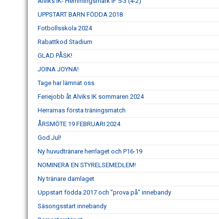
Alviks IK- Hemmingsmark IF 5-3 (4-2)
UPPSTART BARN FÖDDA 2018
Fotbollsskola 2024
Rabattkod Stadium
GLAD PÅSK!
JOINA JOYNA!
Tage har lämnat oss
Feriejobb åt Alviks IK sommaren 2024
Herrarnas första träningsmatch
ÅRSMÖTE 19 FEBRUARI 2024
God Jul!
Ny huvudtränare herrlaget och P16-19
NOMINERA EN STYRELSEMEDLEM!
Ny tränare damlaget
Uppstart födda 2017 och "prova på" innebandy
Säsongsstart innebandy