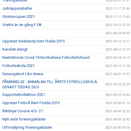
Träningskläder
2022-02-27 21:07
Julklappsrabatter
2021-11-17 21:46
Gnistancupen 2021
2021-11-12 13:43
Grattis än en gång F-08
2021-10-15 22:25
2021-09-23 00:40
Uppstart innebandy barn födda 2015
2021-09-15 10:17
Kansliet stängt
2021-08-10 12:19
Restriktioner Covid-19 Norrbottens Fotbollsförbund
2021-06-18 16:10
Fotbollsskola 2021
2021-06-12 17:18
Säsongskort Liko Arena
2021-06-01 19:57
PÅMINNELSE - ANMÄLAN TILL ÅRETS FOTBOLLSSKOLA,
2021-05-23 22:29
SENAST TISDAG 26/5
Supporterkollektion 2021
2021-05-23 16:45
Uppstart Fotboll Barn Födda 2015
2021-05-06 01:10
Riktlinjer Corona 4/5–21
2021-05-04 22:32
Nytt avtal föreningskläder
2021-04-09 20:42
Utförsäljning föreningskläder
2021-03-30 09:18