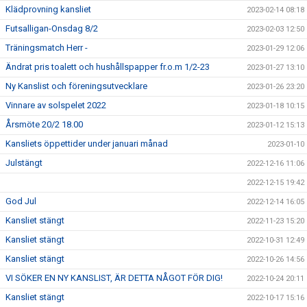
Klädprovning kansliet
2023-02-14 08:18
Futsalligan-Onsdag 8/2
2023-02-03 12:50
Träningsmatch Herr -
2023-01-29 12:06
Ändrat pris toalett och hushållspapper fr.o.m 1/2-23
2023-01-27 13:10
Ny Kanslist och föreningsutvecklare
2023-01-26 23:20
Vinnare av solspelet 2022
2023-01-18 10:15
Årsmöte 20/2 18.00
2023-01-12 15:13
Kansliets öppettider under januari månad
2023-01-10
Julstängt
2022-12-16 11:06
2022-12-15 19:42
God Jul
2022-12-14 16:05
Kansliet stängt
2022-11-23 15:20
Kansliet stängt
2022-10-31 12:49
Kansliet stängt
2022-10-26 14:56
VI SÖKER EN NY KANSLIST, ÄR DETTA NÅGOT FÖR DIG!
2022-10-24 20:11
Kansliet stängt
2022-10-17 15:16