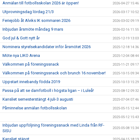
Anmälan till fotbollsskolan 2026 är öppen!
2026-04-27 15:46
Utprovningsdag lördag 21/3
2026-03-17 10:52
Feriejobb åt Alviks IK sommaren 2026
2026-03-02 09:19
Inbjudan årsmöte måndag 9 mars
2026-02-16 11:55
God jul & Gott nytt år
2025-12-19 13:03
Nominera styrelsekandidater inför årsmötet 2026
2025-12-18 14:36
Möte nya LIKO Arena
2025-12-04 08:44
Välkommen på föreningssnack
2025-11-21 09:17
Välkommen på föreningssnack och brunch 16 november!
2025-10-15 09:34
Uppstart innebandy födda 2019
2025-10-13 15:29
Passa på att se damfotboll i högsta ligan – i Luleå!
2025-08-12 09:32
Kansliet semesterstängt 4 juli-3 augusti
2025-07-04 07:46
Påminnelse anmälan fotbollsskolan
2025-05-15 12:44
2025-05-12 15:43
Inbjudan uppföljning föreningssnack med Linda från RF-
2025-05-08 15:34
SISU
Kansliet stängt
2025-04-15 18:19