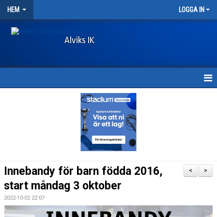
HEM
LOGGA IN
Alviks IK
HEM
KONTAKT & ÖPPETTIDER
MEDLEMSAVGIFTER
DOKUMENT
Innebandy för barn födda 2016,
<
>
LÄNKAR
start måndag 3 oktober
2022-10-02 22:07
SPONSORHUSET