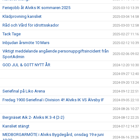
Feriejobb åt Alviks IK sommaren 2025
2025-03-10 13:39
Klädprovning kansliet
2025-03-04 14:58
Råd och Vård för idrottsskador
2025-03-03 12:58
Tack Tage
2025-02-27 11:16
Inbjudan årsmöte 10 Mars
2025-02-12 10:39
Viktigt meddelande angående personuppgiftsincident från
2025-02-06 09:02
SportAdmin
GOD JUL & GOTT NYTT ÅR
2024-12-20 10:30
2024-09-27 12:40
2024-09-20 13:24
Seriefinal på Liko Arena
2024-09-12 22:51
Fredag 1900 Seriefinal i Division 4!! Alviks IK VS Älvsby IF
2024-09-05 22:10
2024-08-26 10:27
Bergnäset Aik 2- Alviks IK 3-4 (2-2)
2024-08-12 22:25
Kansliet stängt
2024-07-12 14:37
MEDBORGARMÖTE i Alviks Bygdegård, onsdag 19:e juni
2024-06-16 23:26