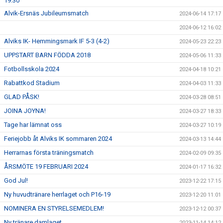
19:30
Alvik-Ersnäs Jubileumsmatch
2024-06-14 17:17
2024-06-12 16:02
Alviks IK- Hemmingsmark IF 5-3 (4-2)
2024-05-23 22:23
UPPSTART BARN FÖDDA 2018
2024-05-06 11:33
Fotbollsskola 2024
2024-04-18 10:21
Rabattkod Stadium
2024-04-03 11:33
GLAD PÅSK!
2024-03-28 08:51
JOINA JOYNA!
2024-03-27 18:33
Tage har lämnat oss
2024-03-27 10:19
Feriejobb åt Alviks IK sommaren 2024
2024-03-13 14:44
Herrarnas första träningsmatch
2024-02-09 09:35
ÅRSMÖTE 19 FEBRUARI 2024
2024-01-17 16:32
God Jul!
2023-12-22 17:15
Ny huvudtränare herrlaget och P16-19
2023-12-20 11:01
NOMINERA EN STYRELSEMEDLEM!
2023-12-12 00:37
Ny tränare damlaget
2023-11-14 14:12