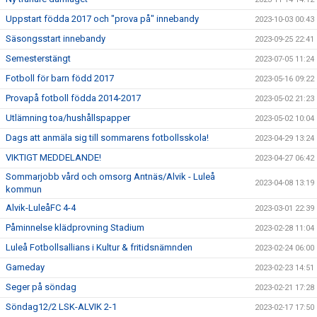
Uppstart födda 2017 och "prova på" innebandy
2023-10-03 00:43
Säsongsstart innebandy
2023-09-25 22:41
Semesterstängt
2023-07-05 11:24
Fotboll för barn född 2017
2023-05-16 09:22
Provapå fotboll födda 2014-2017
2023-05-02 21:23
Utlämning toa/hushållspapper
2023-05-02 10:04
Dags att anmäla sig till sommarens fotbollsskola!
2023-04-29 13:24
VIKTIGT MEDDELANDE!
2023-04-27 06:42
Sommarjobb vård och omsorg Antnäs/Alvik - Luleå
2023-04-08 13:19
kommun
Alvik-LuleåFC 4-4
2023-03-01 22:39
Påminnelse klädprovning Stadium
2023-02-28 11:04
Luleå Fotbollsallians i Kultur & fritidsnämnden
2023-02-24 06:00
Gameday
2023-02-23 14:51
Seger på söndag
2023-02-21 17:28
Söndag12/2 LSK-ALVIK 2-1
2023-02-17 17:50